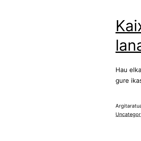
Kai
lana
Hau elka
gure ika
Argitarat
Uncategor