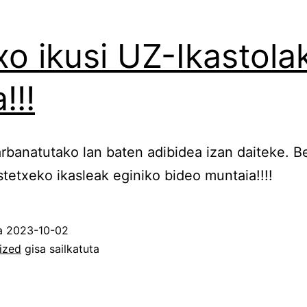
xo ikusi UZ-Ikastola
!!!
rbanatutako lan baten adibidea izan daiteke. B
stetxeko ikasleak eginiko bideo muntaia!!!!
ua
2023-10-02
ized
gisa sailkatuta