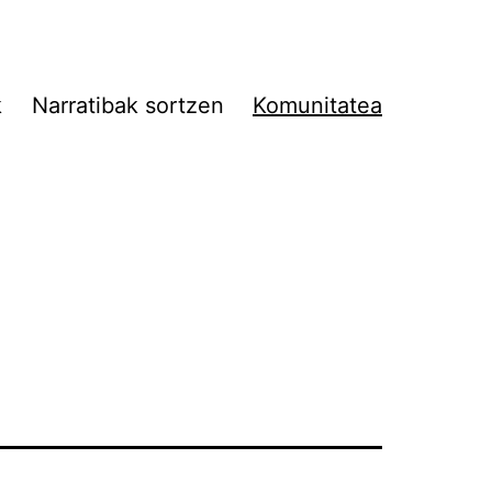
k
Narratibak sortzen
Komunitatea