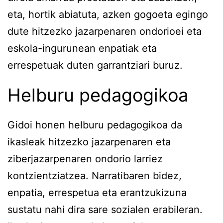
eta, hortik abiatuta, azken gogoeta egingo
dute hitzezko jazarpenaren ondorioei eta
eskola-ingurunean enpatiak eta
errespetuak duten garrantziari buruz.
Helburu pedagogikoa
Gidoi honen helburu pedagogikoa da
ikasleak hitzezko jazarpenaren eta
ziberjazarpenaren ondorio larriez
kontzientziatzea. Narratibaren bidez,
enpatia, errespetua eta erantzukizuna
sustatu nahi dira sare sozialen erabileran.