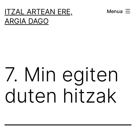
Zoaz
ITZAL ARTEAN ERE,
Menua
edukira
ARGIA DAGO
7. Min egiten
duten hitzak