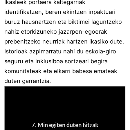
Ikasleek portaera kaltegarriak
identifikatzen, beren ekintzen inpaktuari
buruz hausnartzen eta biktimei laguntzeko
nahiz etorkizuneko jazarpen-egoerak
prebenitzeko neurriak hartzen ikasiko dute.
Istorioak azpimarratu nahi du eskola-giro
seguru eta inklusiboa sortzeari begira
komunitateak eta elkarri babesa emateak
duten garrantzia.