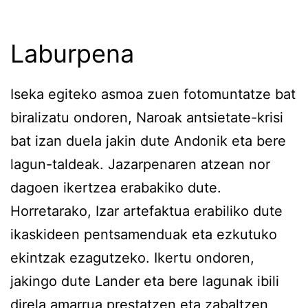
Laburpena
Iseka egiteko asmoa zuen fotomuntatze bat
biralizatu ondoren, Naroak antsietate-krisi
bat izan duela jakin dute Andonik eta bere
lagun-taldeak. Jazarpenaren atzean nor
dagoen ikertzea erabakiko dute.
Horretarako, Izar artefaktua erabiliko dute
ikaskideen pentsamenduak eta ezkutuko
ekintzak ezagutzeko. Ikertu ondoren,
jakingo dute Lander eta bere lagunak ibili
direla amarrua prestatzen eta zabaltzen,